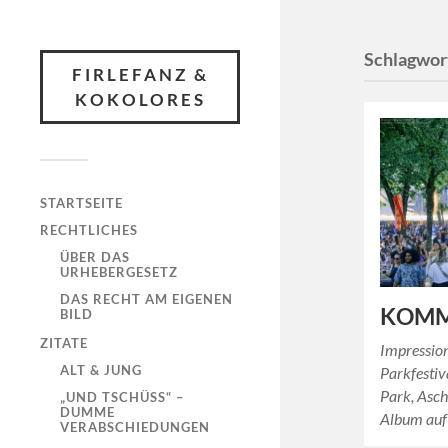
Schlagwor
FIRLEFANZ &
KOKOLORES
STARTSEITE
RECHTLICHES
ÜBER DAS
URHEBERGESETZ
DAS RECHT AM EIGENEN
KOMMZ
BILD
ZITATE
Impression
ALT & JUNG
Parkfesti
Park, Asc
„UND TSCHÜSS“ –
DUMME
Album auf 
VERABSCHIEDUNGEN