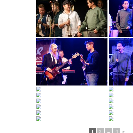
1
2
...
4
►